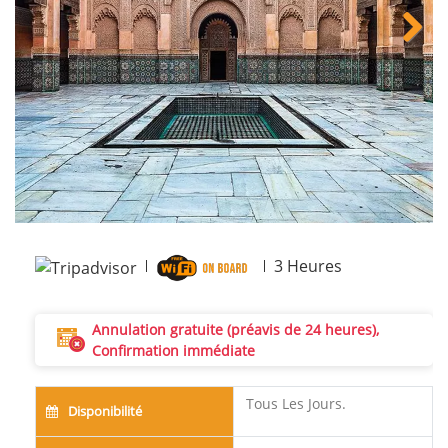
Next
3
Heures
Annulation gratuite (préavis de 24 heures),
Confirmation immédiate
Tous Les Jours.
Disponibilité