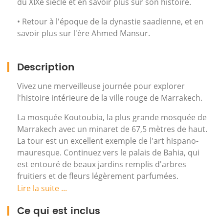
du XIXe siècle et en savoir plus sur son histoire.
• Retour à l'époque de la dynastie saadienne, et en
savoir plus sur l'ère Ahmed Mansur.
Description
Vivez une merveilleuse journée pour explorer
l'histoire intérieure de la ville rouge de Marrakech.
La mosquée Koutoubia, la plus grande mosquée de
Marrakech avec un minaret de 67,5 mètres de haut.
La tour est un excellent exemple de l'art hispano-
mauresque. Continuez vers le palais de Bahia, qui
est entouré de beaux jardins remplis d'arbres
fruitiers et de fleurs légèrement parfumées.
Construit au 19ème siècle, le palais devait être le
Lire la suite ...
plus grand palais de son temps.
Ce qui est inclus