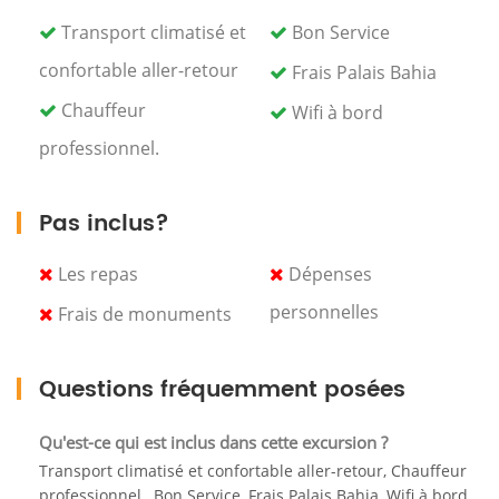
En quittant le palais de Bahia, vous continuerez vers
les dômes en bois de cèdre et les colonnes en
Transport climatisé et
Bon Service
marbre des tombeaux saadiens. Datant de l'époque
confortable aller-retour
Frais Palais Bahia
du sultan Ahmad al-Mansur (1578-1603), les tombes
n'ont été découvertes qu'en 1917 et restaurées
Chauffeur
Wifi à bord
après en avoir fait l'une des attractions les plus
professionnel.
populaires pour les visiteurs de Marrakech.
Avant de retourner à votre hôtel à Marrakech, vous
Pas inclus?
vous arrêterez également chez un herboriste pour
une présentation des épices et plantes utilisées en
Les repas
Dépenses
médecine traditionnelle marocaine.
personnelles
Frais de monuments
Questions fréquemment posées
Qu'est-ce qui est inclus dans cette excursion ?
Transport climatisé et confortable aller-retour, Chauffeur
professionnel., Bon Service, Frais Palais Bahia, Wifi à bord.