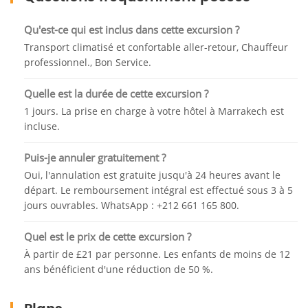
cinéma internationaux de Ouarzazate, célèbre pour
la série des «Jeux des trônes» et d'autres films
Qu'est-ce qui est inclus dans cette excursion ?
célèbres.
Transport climatisé et confortable aller-retour, Chauffeur
Tout en profitant du temps dans le véhicule
professionnel., Bon Service.
confortable et sur la route, dirigez-vous avec le
chauffeur pour déjeuner à votre guise, nous avons
Quelle est la durée de cette excursion ?
sélectionné l'un des meilleurs restaurants
1 jours. La prise en charge à votre hôtel à Marrakech est
panoramiques au meilleur prix. La prochaine et
incluse.
dernière visite sera la célèbre Kasbah Ait Benhaddou
Puis-je annuler gratuitement ?
reconnue comme site de l'UNESCO et les Kasbahs
les plus extraordinaires du Maroc.
Oui, l'annulation est gratuite jusqu'à 24 heures avant le
départ. Le remboursement intégral est effectué sous 3 à 5
Terminez la belle journée avec des moments
jours ouvrables. WhatsApp : +212 661 165 800.
marqués et des antécédents historiques sur
Ouarzazate, ayez un siège confortable et un véhicule
Quel est le prix de cette excursion ?
climatisé pour retourner à votre hébergement à
À partir de £21 par personne. Les enfants de moins de 12
Marrakech et arriver en fin de soirée.
ans bénéficient d'une réduction de 50 %.