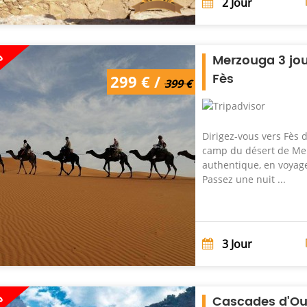
2
Jour
%
Merzouga 3 jou
Fès
299 € /
399 €
Dirigez-vous vers Fès 
camp du désert de Mer
authentique, en voyage
Passez une nuit ...
3
Jour
%
Cascades d'Ouz