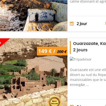
calme étonnant et agré
2
Jour
%
Ouarzazate, Ka
2 jours
149 € /
200 €
Ouarzazate est une vill
désert au sud du Roya
insaisissables que le s
enneig&e ...