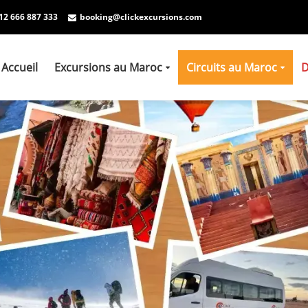
12 666 887 333
booking@clickexcursions.com
Accueil
Excursions au Maroc
Circuits au Maroc
D