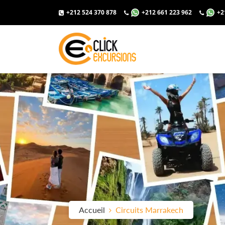
+212 524 370 878
+212 661 223 962
+2
Accueil
Circuits Marrakech