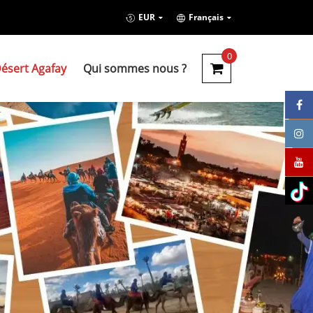
EUR
Français
0
ésert Agafay
Qui sommes nous ?