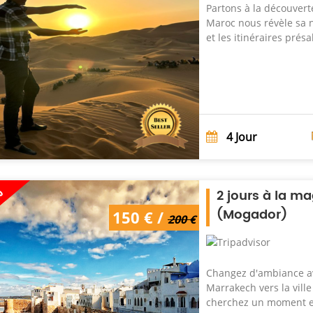
Partons à la découver
Maroc nous révèle sa n
et les itinéraires prés
4
Jour
%
2 jours à la ma
(Mogador)
150 € /
200 €
Changez d'ambiance av
Marrakech vers la vill
cherchez un moment en