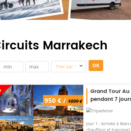
ircuits Marrakech
OK
Trier par :
%
Grand Tour Au
pendant 7 jour
950 € /
1099 €
Jour 1 : Arrivée à Mar
chauffeur et transport j