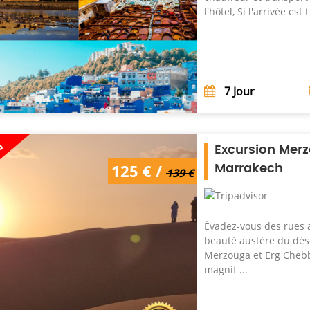
l'hôtel, Si l'arrivée est t 
7
Jour
%
Excursion Merz
Marrakech
125 € /
139 €
Évadez-vous des rues 
beauté austère du dése
Merzouga et Erg Chebbi
magnif ...