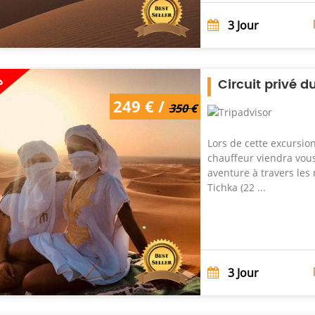
3
Jour
%
Circuit privé d
249 € /
350 €
Lors de cette excursio
chauffeur viendra vou
aventure à travers les
Tichka (22 ...
3
Jour