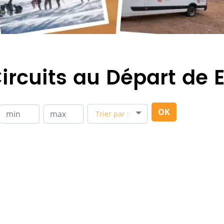
ircuits au Départ de 
OK
Trier par :