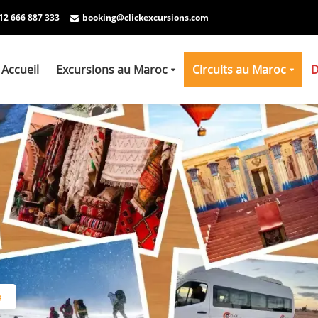
12 666 887 333
booking@clickexcursions.com
Accueil
Excursions au Maroc
Circuits au Maroc
D
a