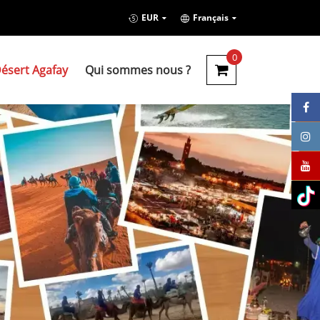
EUR
Français
0
ésert Agafay
Qui sommes nous ?