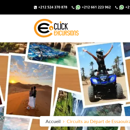
+212 524 370 878
+212 661 223 962
+2
Accueil
Circuits au Départ de Essaouir