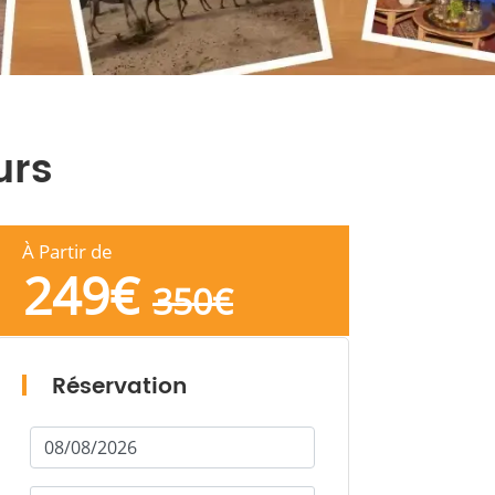
urs
À Partir de
249
€
350
€
Réservation