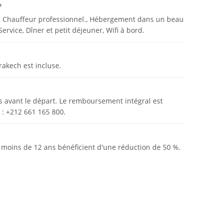
?
omades en demi-pension et vous profiterez du
ur, Chauffeur professionnel., Hébergement dans un beau
l'atmosphère de la musique berbère autour du feu
vice, Dîner et petit déjeuner, Wifi à bord.
h:
rakech est incluse.
cipez à un petit déjeuner typique et retournez à
 de la route de Marrakech et traversée des
soir à Marrakech ... et c'est la fin de votre
es avant le départ. Le remboursement intégral est
 : +212 661 165 800.
a, oasis, palmeraies et vallées verdoyantes ...
 moins de 12 ans bénéficient d'une réduction de 50 %.