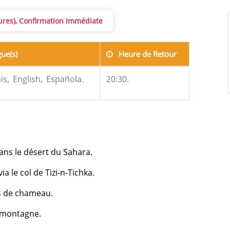
eures), Confirmation immédiate
ue(s)
Heure de Retour
is,
English,
Española.
20:30.
ans le désert du Sahara.
a le col de Tizi-n-Tichka.
s de chameau.
e montagne.