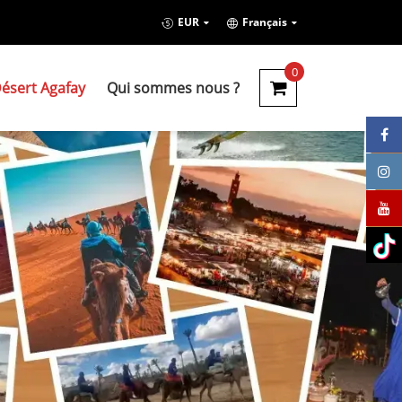
EUR
Français
0
ésert Agafay
Qui sommes nous ?