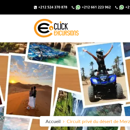
+212 524 370 878
+212 661 223 962
+2
Accueil
Circuit privé du désert de Mer