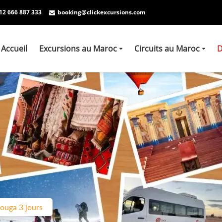
12 666 887 333
booking@clickexcursions.com
Accueil
Excursions au Maroc
Circuits au Maroc
D
zouga 3 jours