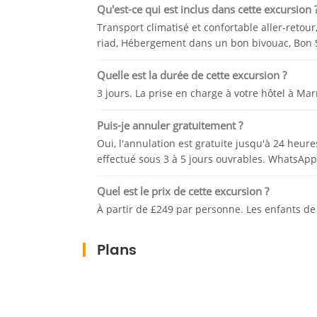
Qu'est-ce qui est inclus dans cette excursion 
Vous passerez la nuit dans des tentes n
Transport climatisé et confortable aller-reto
silence en pleine étoile. Dînez et vivez 
riad, Hébergement dans un bon bivouac, Bon Ser
de camp.
Quelle est la durée de cette excursion ?
Jour 3: Merzouga - Ouarzazate - Marrakec
3 jours. La prise en charge à votre hôtel à Mar
Après le somptueux lever de soleil, parti
Puis-je annuler gratuitement ?
dos de chameau vers Merzouga. Poursuite
villages berbères du Haut-Atlas. Arrivée le 
Oui, l'annulation est gratuite jusqu'à 24 heur
effectué sous 3 à 5 jours ouvrables. WhatsApp
excursion.
Admirez les magnifiques paysages du Sahar
Quel est le prix de cette excursion ?
Retour à Marrakech.
À partir de £249 par personne. Les enfants de
Plans