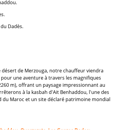
nhaddou.
ès.
s du Dadès.
le désert de Merzouga, notre chauffeur viendra
 pour une aventure à travers les magnifiques
 (2260 m), offrant un paysage impressionnant au
arrêterons à la kasbah d'Ait Benhaddou, l'une des
ud du Maroc et un site déclaré patrimoine mondial
 Benhaddou, Ouarzazate, Les Gorges Dades: